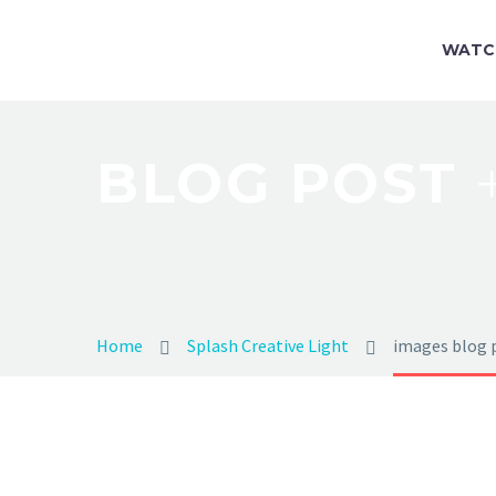
WATC
BLOG POST
Home
Splash Creative Light
images blog 