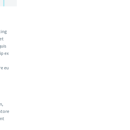
cing
et
quis
ip ex
re eu
m,
ntore
unt