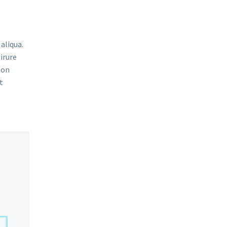
aliqua.
irure
non
t