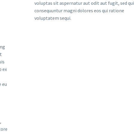
voluptas sit aspernatur aut odit aut fugit, sed qu
consequuntur magni dolores eos qui ratione
voluptatem sequi.
ing
t
uis
p ex
e eu
,
tore